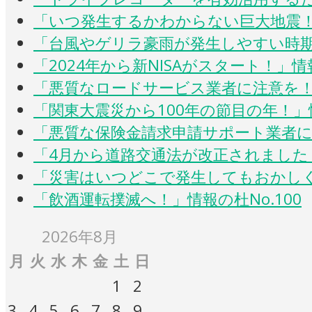
「いつ発生するかわからない巨大地震！」
「台風やゲリラ豪雨が発生しやすい時期で
「2024年から新NISAがスタート！」情報
「悪質なロードサービス業者に注意を！」
「関東大震災から100年の節目の年！」情
「悪質な保険金請求申請サポート業者に注
「4月から道路交通法が改正されました！
「災害はいつどこで発生してもおかしくあ
「飲酒運転撲滅へ！」情報の杜No.100
2026年8月
月
火
水
木
金
土
日
1
2
3
4
5
6
7
8
9