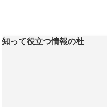
知って役立つ情報の杜
「ドライブレコーダーを有効活用するた
「いつ発生するかわからない巨大地震！
「台風やゲリラ豪雨が発生しやすい時期