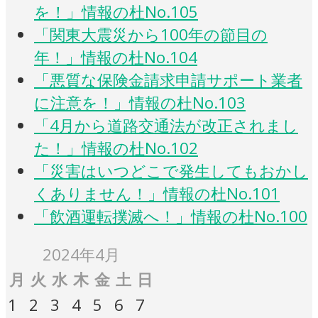
を！」情報の杜No.105
「関東大震災から100年の節目の
年！」情報の杜No.104
「悪質な保険金請求申請サポート業者
に注意を！」情報の杜No.103
「4月から道路交通法が改正されまし
た！」情報の杜No.102
「災害はいつどこで発生してもおかし
くありません！」情報の杜No.101
「飲酒運転撲滅へ！」情報の杜No.100
2024年4月
月
火
水
木
金
土
日
1
2
3
4
5
6
7